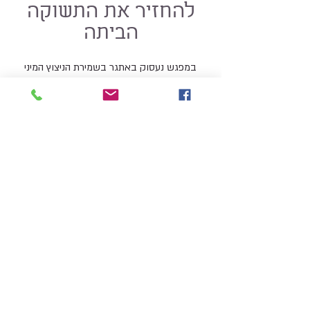
להחזיר את התשוקה
הביתה
במפגש נעסוק באתגר בשמירת הניצוץ המיני
בקרב זוגות מונוגומיים שנמצאים בקשר
משמעותי הרבה שנים, בעיקר אם יש גם ילדים
ברקע, מחויבויות, חיים שלמים שדורשים
תשומת לב והמיניות עשויה לזלוג להם מבין
האצבעות...
הרשמו לרשימת התפוצה