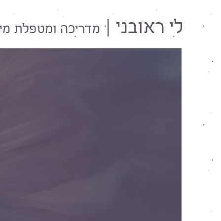
לי ראובני |
מדריכה ו
מטפלת מינ