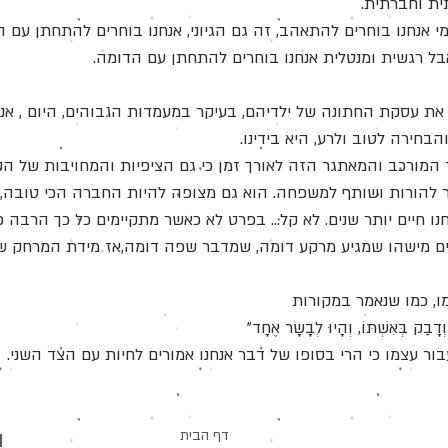
ית וחברתית.
י אנחנו בוחרים להתאהב, זה גם הגיוני, אנחנו בוחרים להתחתן עם הד
 אבל רגשית ומנטלית אנחנו בוחרים להתחתן עם הדומה.
את עסקת החתונה של ילדיהם, בעיקר במעמדות הגבוהים, היום , אנש
בחירה לטוב ולרע, היא בידינו.
ורכב והמאתגר הזה לאורך זמן כי גם הציפיות והמחויבות של הקש
ר להורות ושותף למשפחה. הוא גם מצופה להיות החברה הכי טובה, המ
יים יותר שנים. לא קל... בפרט לא כאשר מתקיימים כל כך הרבה פיתו
רים מישהו שמגיע מרקע דומה, שמדבר שפה דומה,אז מידת המרחק שצ
מו, כמו שנאמר במקורות
דָבַק בְּאִשְׁתּוֹ, וְהָיוּ לְבָשָׂר אֶחָד"
בור עצמו כי הרי בסופו של דבר אנחנו אמורים לחיות עם הצד השני.
ה
דף הבית