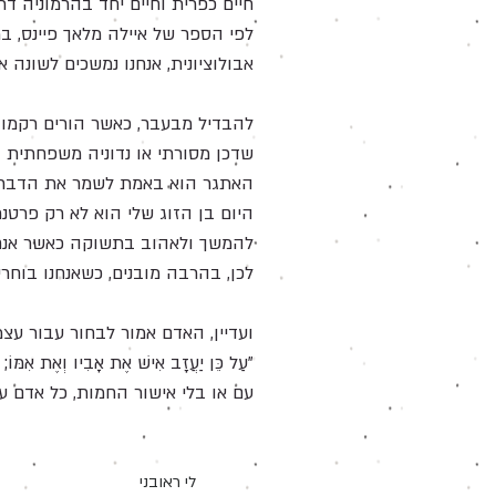
חיים כפרית וחיים יחד בהרמוניה דת
לפי הספר של איילה מלאך פיינס, במ
אבולוציונית, אנחנו נמשכים לשונה
להבדיל מבעבר, כאשר הורים רקמו 
שדכן מסורתי או נדוניה משפחתית וה
האתגר הוא באמת לשמר את הדבר המ
היום בן הזוג שלי הוא לא רק פרטנ
להמשך ולאהוב בתשוקה כאשר אנחנו ח
לכן, בהרבה מובנים, כשאנחנו בוח
ועדיין, האדם אמור לבחור עבור עצ
"עַל כֵּן יַעֲזָב אִישׁ אֶת אָבִיו וְאֶת אִמּוֹ; וְ
עם או בלי אישור החמות, כל אדם ע
לי ראובני