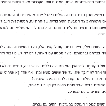
 לפחות חיים בזוגיות, אנחנו ממזגים שתי מערכות מאוד שונות ומנסי
ם במשא ומתן סביב חתונה מעלים כי לכל אחד מהצדדים (מההורים וה
 אני מתארת כיצד הטבעת הסימבולית של החתונה, מסמנת את הגבול ה
 משפחתם החדשה ותהליך החתונה הוא התהליך המכשל אותם לקראת
ורה.
 היוונית שלי, תיאר בדיוק קונפליקטים אלו, כיצד המשפחה מנסה לנ
ויה בצלמם ובדמותם וכיצד מפגש עם האחר, גורם לה לשים גבול ול
של תקופתנו לנישואין הוא תחושה כללית של אכזבה, החיים זה לא מ
ף אחד לא דיבר איתי על איך עושים משא ומתן, אף אחד לא אמר לי 
ות מרכז העולם ומה קורה להם במפגש אינטימי?
ההורים בבית, אבל אנחנו רואים רק קשר זוגי אחד,
 אחרים שונים לגמרי....
נשים לגופן" העוסק במערכות יחסים עם גברים.