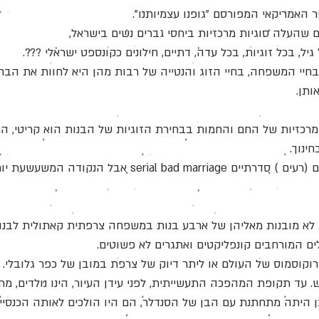
האמריקאי המפורסם "גופנו עצמיותנו".
שהעלה סוגיות מרכזיות ביחסי גברים נשים בישראל,
ל, בכל זוגיות, בכל עדה, דתיים, חילונים כקונספט ישראלי ???.
יי המשפחה, בחיי הזוג והנטייה של רבות מהן היא לחוות את הבחי
ותן.
רכזיות של החם והחמות בבחירת הזוגיות של הבנות הוא קריטי, הם 
חינוך.
בגרסא האנגלית הסרט נקרא נישואים (רעים ) סדרתיים riage
לא מובנות מאליהן של ארבע בנות במשפחה צרפתית קאתולית לבנה, פ
ם המורחבים קונפליקטים ואתגרים לא פשוטים.
וסמוס של העולם או ליתר דיוק של צרפת במובן של כפר גלובלי.
עד תקופת המהפכה התעשייתית, לפני עידן העיור, הינו נולדים, מתי
 היתה מתחתנת עם הבן של הסנדלר, הם היו הולכים לאותה הכנסיי