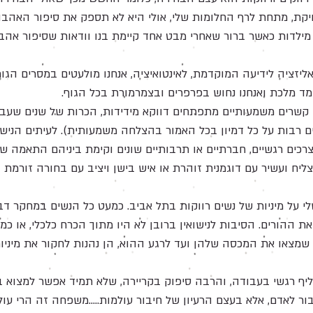
ויקת, מתחת לרף החלומות שלי, אולי היא לא תספק את סיפור האהבה
ם מילדות כאשר ברור שאחרי מבט אחד קיימת בנו וודאות שסיפור אהב
ליזציה לידיעה המוקדמת, לאינטואיציה, אנחנו מולעטים במסרים הגו
 עומד מלכת ואנחנו נחוש בפרפרים ובצמרמורת בכל הגוף.
 קשרים משמעותיים מתפתחים דווקא מידידות, הכרות של שנים שעברה
ם רבות על כל דמיון בכל האמור בהצלחה משמעותית). לעיתים הנישו
רכים רגשיים, חברתיים או תרבותיים שונים וקימת ביניהם התאמה 
יח ועשיר עם דוגמנית זוהרת או איש בישן ויציב עם בחורה זורמת ומ
י על מיניות של נשים רווקות בתל אביב. כמעט כל הנשים במחקר ד
את ההורים. הסיבות לנישואין ברובן לא היו מתוך הכרח כלכלי, או כ
שמצאו את המכסה שלהן ועד לרגע ההוא, הן נהנות לחקור את מיניותן
ליף רגשי בעבודה, והרבה סיפוק בקריירה, שלא תמיד אפשר למצוא 
בור לאדם, אלא בעצם הרעיון של חיבור עולמות.....משפחה זה הרי עו